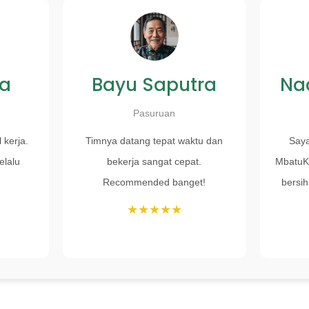
ka
Bayu Saputra
Na
Pasuruan
 kerja.
Timnya datang tepat waktu dan
Saya
elalu
bekerja sangat cepat.
MbatuKl
Recommended banget!
bersi
★★★★★