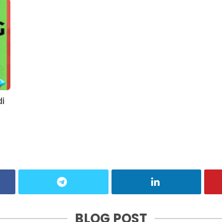
i
BLOG POST