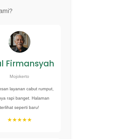
ami?
al Firmansyah
Mojokerto
esan layanan cabut rumput,
nya rapi banget. Halaman
terlihat seperti baru!
★★★★★